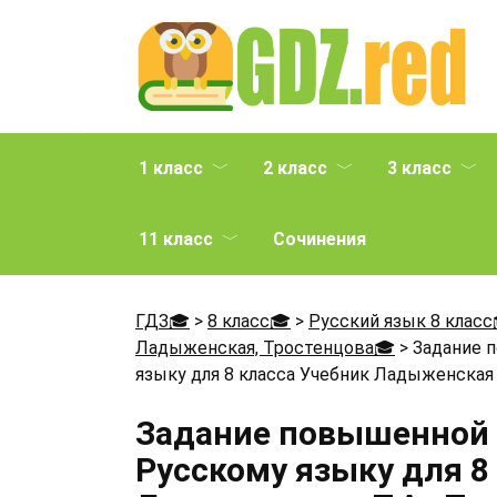
Перейти
к
содержанию
1 класс
2 класс
3 класс
11 класс
Сочинения
ГДЗ🎓
>
8 класс🎓
>
Русский язык 8 класс
Ладыженская, Тростенцова🎓
>
Задание 
языку для 8 класса Учебник Ладыженская Т
Задание повышенной т
Русскому языку для 8