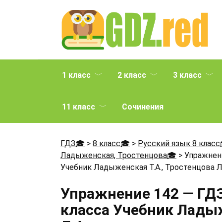
Перейти
к
содержанию
1 класс
2 класс
3 класс
11 класс
Сочинения
ГДЗ🎓
>
8 класс🎓
>
Русский язык 8 класс
Ладыженская, Тростенцова🎓
>
Упражнени
Учебник Ладыженская Т.А., Тростенцова Л
Упражнение 142 — ГДЗ
класса Учебник Ладыж