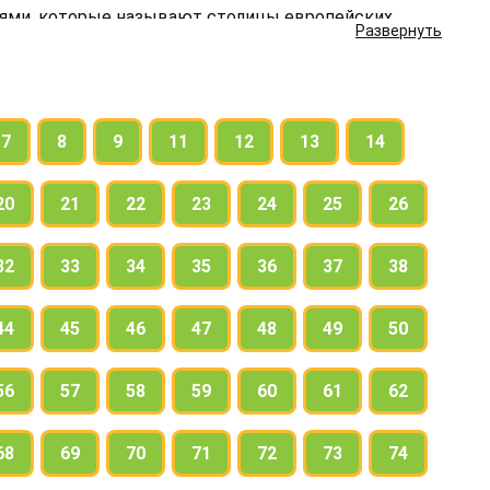
иями, которые называют столицы европейских
Развернуть
7
8
9
11
12
13
14
20
21
22
23
24
25
26
32
33
34
35
36
37
38
44
45
46
47
48
49
50
56
57
58
59
60
61
62
68
69
70
71
72
73
74