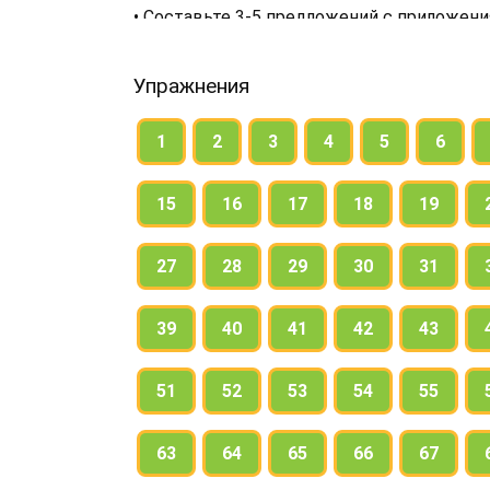
• Составьте 3-5 предложений с приложен
государств.
Упражнения
1
2
3
4
5
6
15
16
17
18
19
27
28
29
30
31
39
40
41
42
43
51
52
53
54
55
63
64
65
66
67