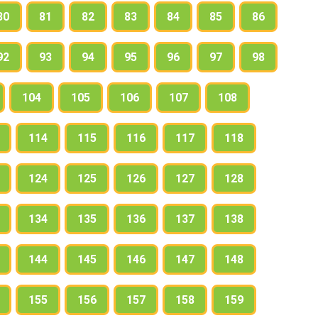
80
81
82
83
84
85
86
92
93
94
95
96
97
98
104
105
106
107
108
114
115
116
117
118
124
125
126
127
128
134
135
136
137
138
144
145
146
147
148
155
156
157
158
159