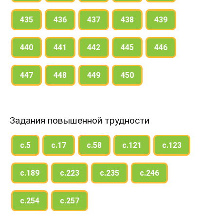
435
436
437
438
439
440
441
442
445
446
447
448
449
450
Задания повышенной трудности
с.5
с.17
с.58
с.121
с.123
с.189
с.223
с.235
с.246
с.254
с.257