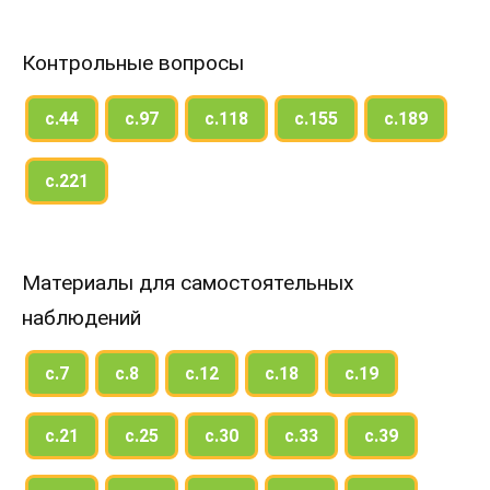
Контрольные вопросы
с.44
с.97
с.118
с.155
с.189
с.221
Материалы для самостоятельных
наблюдений
с.7
с.8
с.12
с.18
с.19
с.21
с.25
с.30
с.33
с.39