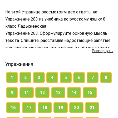
На этой странице рассмотрим все ответы на
Упражнение 283 из учебника по русскому языку 8
класс Ладыженская
Упражнение 283. Сформулируйте основную мысль
текста. Спишите, расставляя недостающие запятые
и подчёркивая однородные члены в соответствии с
Развернуть
тем, каким членом предложения они являются.
Упражнения
1
2
3
4
5
6
7
8
9
11
12
13
14
15
16
17
18
19
20
21