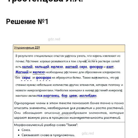
Решение №1