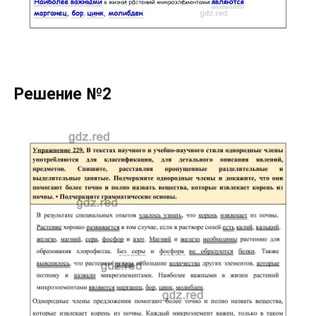
Решение №2