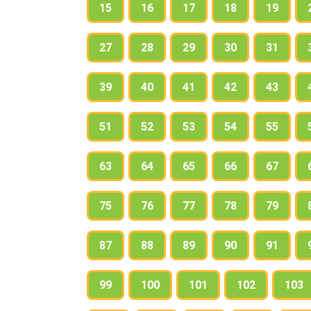
15
16
17
18
19
27
28
29
30
31
39
40
41
42
43
51
52
53
54
55
63
64
65
66
67
75
76
77
78
79
87
88
89
90
91
99
100
101
102
103