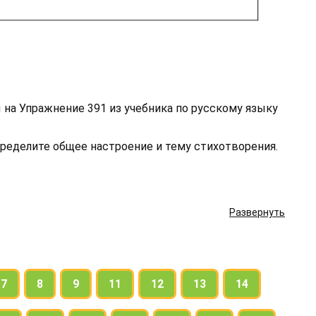
 на Упражнение 391 из учебника по русскому языку
ределите общее настроение и тему стихотворения.
Развернуть
7
8
9
11
12
13
14