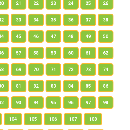
20
21
22
23
24
25
26
32
33
34
35
36
37
38
44
45
46
47
48
49
50
56
57
58
59
60
61
62
68
69
70
71
72
73
74
80
81
82
83
84
85
86
92
93
94
95
96
97
98
104
105
106
107
108