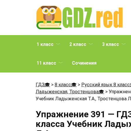
Перейти
к
содержанию
1 класс
2 класс
3 класс
11 класс
Сочинения
ГДЗ🎓
>
8 класс🎓
>
Русский язык 8 класс
Ладыженская, Тростенцова🎓
>
Упражнени
Учебник Ладыженская Т.А., Тростенцова Л
Упражнение 391 — ГДЗ
класса Учебник Ладыж