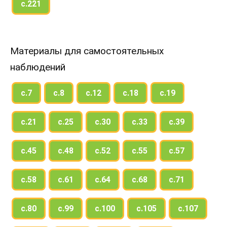
с.221
Материалы для самостоятельных
наблюдений
с.7
с.8
с.12
с.18
с.19
с.21
с.25
с.30
с.33
с.39
с.45
с.48
с.52
с.55
с.57
с.58
с.61
с.64
с.68
с.71
с.80
с.99
с.100
с.105
с.107