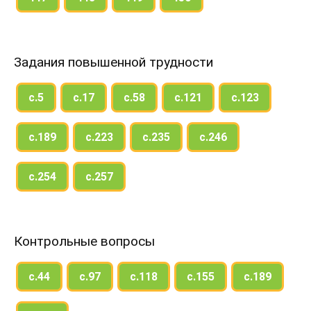
Задания повышенной трудности
с.5
с.17
с.58
с.121
с.123
с.189
с.223
с.235
с.246
с.254
с.257
Контрольные вопросы
с.44
с.97
с.118
с.155
с.189