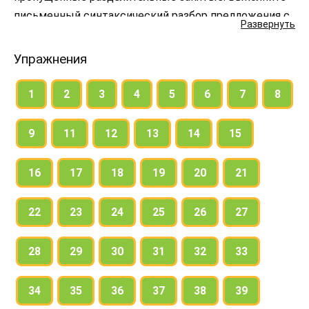
письменный синтаксический разбор предложения с
Развернуть
однородными сказуемыми. Устно разберите
предложение с однородными второстепенными
Упражнения
членами.
1
2
3
4
5
6
7
8
9
11
12
13
14
15
16
17
18
19
20
21
22
23
24
25
26
27
28
29
30
31
32
33
34
35
36
37
38
39