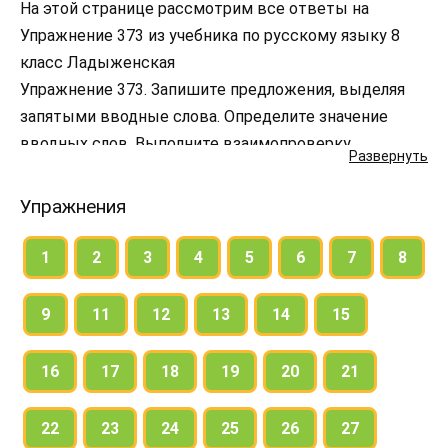
На этой странице рассмотрим все ответы на
Упражнение 373 из учебника по русскому языку 8
класс Ладыженская
Упражнение 373. Запишите предложения, выделяя
запятыми вводные слова. Определите значение
вводных слов. Выполните взаимопроверку.
Развернуть
Упражнения
1
2
3
4
5
6
7
8
9
11
12
13
14
15
16
17
18
19
20
21
22
23
24
25
26
27