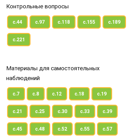
Контрольные вопросы
с.44
с.97
с.118
с.155
с.189
с.221
Материалы для самостоятельных
наблюдений
с.7
с.8
с.12
с.18
с.19
с.21
с.25
с.30
с.33
с.39
с.45
с.48
с.52
с.55
с.57