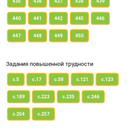
435
436
437
438
439
440
441
442
445
446
447
448
449
450
Задания повышенной трудности
с.5
с.17
с.58
с.121
с.123
с.189
с.223
с.235
с.246
с.254
с.257