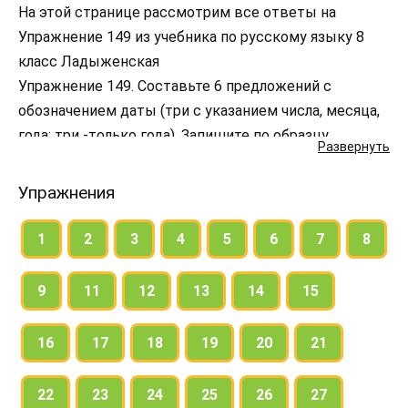
На этой странице рассмотрим все ответы на
Упражнение 149 из учебника по русскому языку 8
класс Ладыженская
Упражнение 149. Составьте 6 предложений с
обозначением даты (три с указанием числа, месяца,
года; три -только года). Запишите по образцу.
Развернуть
Упражнения
1
2
3
4
5
6
7
8
9
11
12
13
14
15
16
17
18
19
20
21
22
23
24
25
26
27