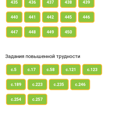
435
436
437
438
439
440
441
442
445
446
447
448
449
450
Задания повышенной трудности
с.5
с.17
с.58
с.121
с.123
с.189
с.223
с.235
с.246
с.254
с.257