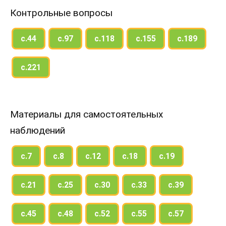
Контрольные вопросы
с.44
с.97
с.118
с.155
с.189
с.221
Материалы для самостоятельных
наблюдений
с.7
с.8
с.12
с.18
с.19
с.21
с.25
с.30
с.33
с.39
с.45
с.48
с.52
с.55
с.57