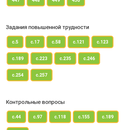
447
448
449
450
Задания повышенной трудности
с.5
с.17
с.58
с.121
с.123
с.189
с.223
с.235
с.246
с.254
с.257
Контрольные вопросы
с.44
с.97
с.118
с.155
с.189