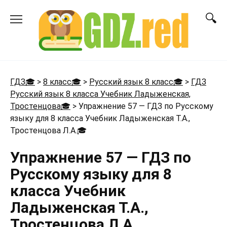
Перейти
к
содержанию
ГДЗ🎓
>
8 класс🎓
>
Русский язык 8 класс🎓
>
ГДЗ
Русский язык 8 класса Учебник Ладыженская,
Тростенцова🎓
>
Упражнение 57 — ГДЗ по Русскому
языку для 8 класса Учебник Ладыженская Т.А.,
Тростенцова Л.А.
🎓
Упражнение 57 — ГДЗ по
Русскому языку для 8
класса Учебник
Ладыженская Т.А.,
Тростенцова Л.А.