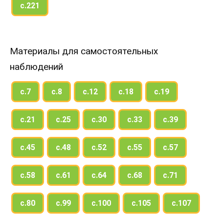
с.221
Материалы для самостоятельных
наблюдений
с.7
с.8
с.12
с.18
с.19
с.21
с.25
с.30
с.33
с.39
с.45
с.48
с.52
с.55
с.57
с.58
с.61
с.64
с.68
с.71
с.80
с.99
с.100
с.105
с.107