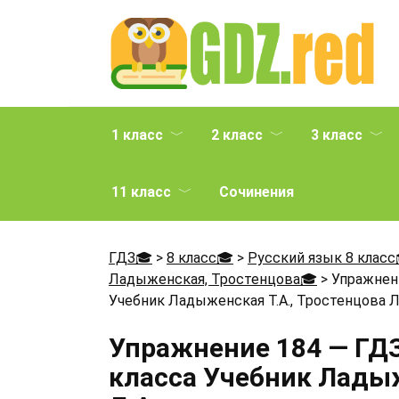
Перейти
к
содержанию
1 класс
2 класс
3 класс
11 класс
Сочинения
ГДЗ🎓
>
8 класс🎓
>
Русский язык 8 класс
Ладыженская, Тростенцова🎓
>
Упражнени
Учебник Ладыженская Т.А., Тростенцова Л
Упражнение 184 — ГДЗ
класса Учебник Ладыж