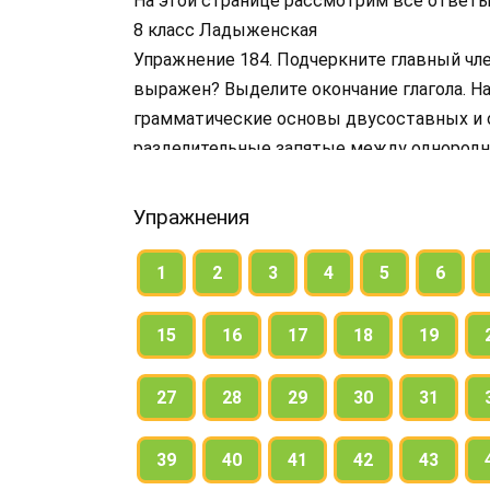
На этой странице рассмотрим все ответы
8 класс Ладыженская
Упражнение 184. Подчеркните главный чл
выражен? Выделите окончание глагола. На
грамматические основы двусоставных и 
разделительные запятые между однородн
обособления причастных оборотов и для 
сложных.
Упражнения
1
2
3
4
5
6
15
16
17
18
19
27
28
29
30
31
39
40
41
42
43