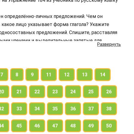
 на Упражнение 184 из учебника по русскому языку
ен определённо-личных предложений. Чем он
 какое лицо указывает форма глагола? Укажите
односоставных предложений. Спишите, расставляя
ыми членами и выделительные запятые для
Развернуть
выделения простых предложений в составе
7
8
9
11
12
13
14
20
21
22
23
24
25
26
32
33
34
35
36
37
38
44
45
46
47
48
49
50