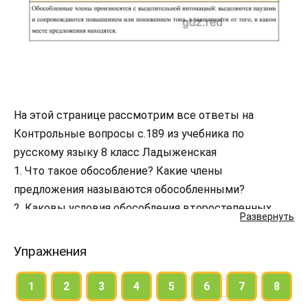
На этой странице рассмотрим все ответы на
Контрольные вопросы с.189 из учебника по
русскому языку 8 класс Ладыженская
1. Что такое обособление? Какие члены
предложения называются обособленными?
2. Каковы условия обособления второстепенных
Развернуть
членов предложения?
3. Каковы правила пунктуации при обособлении
Упражнения
определений и приложений?
4. Каковы правила пунктуации при обособлении
1
2
3
4
5
6
7
8
обстоятельств?