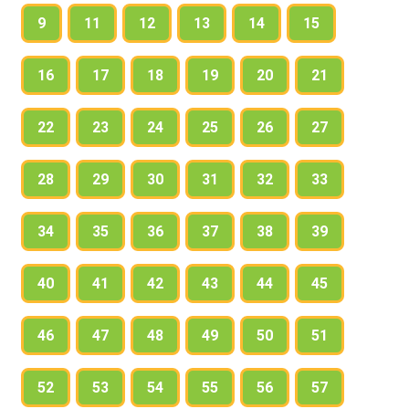
5. Какие члены предложения называются
9
11
12
13
14
15
уточняющими?
6. С какой интонацией произносятся обособленные
16
17
18
19
20
21
члены предложения?
22
23
24
25
26
27
28
29
30
31
32
33
34
35
36
37
38
39
40
41
42
43
44
45
46
47
48
49
50
51
52
53
54
55
56
57