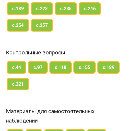
с.189
с.223
с.235
с.246
с.254
с.257
Контрольные вопросы
с.44
с.97
с.118
с.155
с.189
с.221
Материалы для самостоятельных
наблюдений