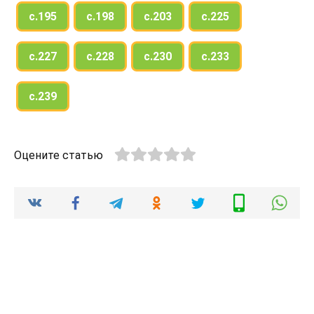
с.195
с.198
с.203
с.225
с.227
с.228
с.230
с.233
с.239
Оцените статью