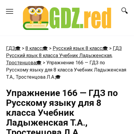
Перейти
к
содержанию
ГДЗ🎓
>
8 класс🎓
>
Русский язык 8 класс🎓
>
ГДЗ
Русский язык 8 класса Учебник Ладыженская,
Тростенцова🎓
>
Упражнение 166 — ГДЗ по
Русскому языку для 8 класса Учебник Ладыженская
Т.А., Тростенцова Л.А.
🎓
Упражнение 166 — ГДЗ по
Русскому языку для 8
класса Учебник
Ладыженская Т.А.,
Тростенцова Л.А.