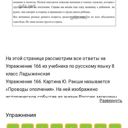
На этой странице рассмотрим все ответы на
Упражнение 166 из учебника по русскому языку 8
класс Ладыженская
Упражнение 166. Картина Ю. Ракши называется
«Проводы ополчения». На ней изображено
историческое событие из жизни России: мужчины
Развернуть
самых разных сословий уходят защищать свою
Родину. Рассмотрите части картины: пейзаж, на
Упражнения
фоне которого происходят события; ополченцы;
женщины, провожающие воинов.