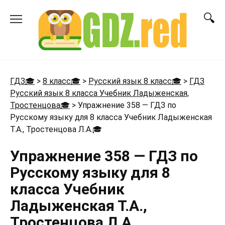
Перейти
к
содержанию
ГДЗ🎓
>
8 класс🎓
>
Русский язык 8 класс🎓
>
ГДЗ
Русский язык 8 класса Учебник Ладыженская,
Тростенцова🎓
>
Упражнение 358 — ГДЗ по
Русскому языку для 8 класса Учебник Ладыженская
Т.А., Тростенцова Л.А.
🎓
Упражнение 358 — ГДЗ по
Русскому языку для 8
класса Учебник
Ладыженская Т.А.,
Тростенцова Л.А.