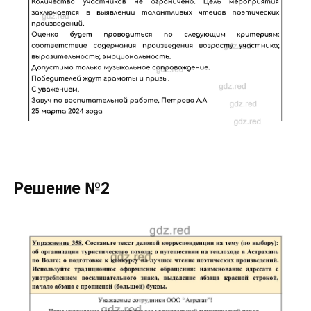
Решение №2