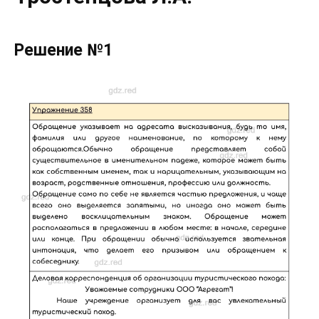
Решение №1