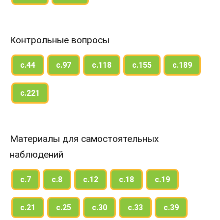
Контрольные вопросы
с.44
с.97
с.118
с.155
с.189
с.221
Материалы для самостоятельных
наблюдений
с.7
с.8
с.12
с.18
с.19
с.21
с.25
с.30
с.33
с.39