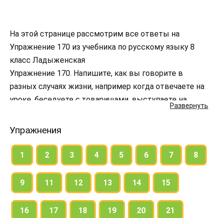
На этой странице рассмотрим все ответы на
Упражнение 170 из учебника по русскому языку 8
класс Ладыженская
Упражнение 170. Напишите, как вы говорите в
разных случаях жизни, например когда отвечаете на
уроке, беседуете с товарищами, выступаете на
Развернуть
собрании, разговариваете с родителями.
Используйте для характеристики своей манеры
Упражнения
говорить обстоятельства образа действия,
выраженные различными способами, в том числе
1
2
3
4
5
6
7
8
некоторыми из приведённых здесь наречий.
9
11
12
13
14
15
16
17
18
19
20
21