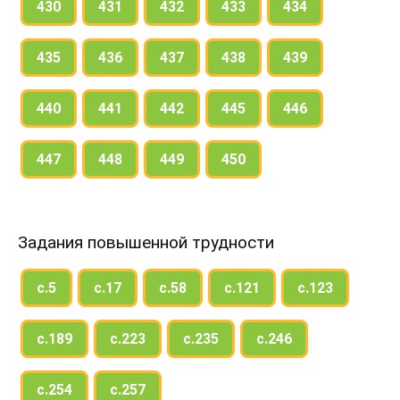
430
431
432
433
434
435
436
437
438
439
440
441
442
445
446
447
448
449
450
Задания повышенной трудности
с.5
с.17
с.58
с.121
с.123
с.189
с.223
с.235
с.246
с.254
с.257