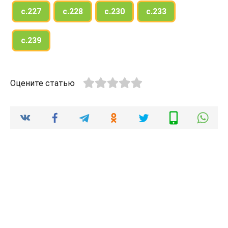
с.227
с.228
с.230
с.233
с.239
Оцените статью