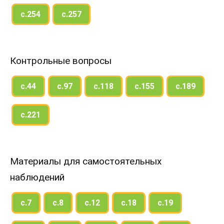
с.254
с.257
Контрольные вопросы
с.44
с.97
с.118
с.155
с.189
с.221
Материалы для самостоятельных
наблюдений
с.7
с.8
с.12
с.18
с.19