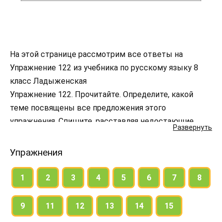
На этой странице рассмотрим все ответы на
Упражнение 122 из учебника по русскому языку 8
класс Ладыженская
Упражнение 122. Прочитайте. Определите, какой
теме посвящены все предложения этого
упражнения. Спишите, расставляя недостающие
Развернуть
знаки препинания. Найдите дополнения; укажите по
образцу, чем они выражены, являются прямыми или
Упражнения
косвенными.
1
2
3
4
5
6
7
8
9
11
12
13
14
15