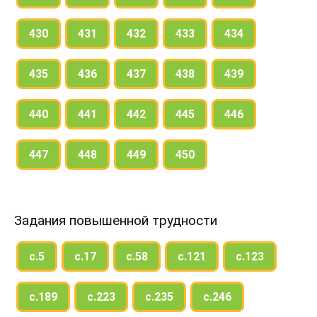
430
431
432
433
434
435
436
437
438
439
440
441
442
445
446
447
448
449
450
Задания повышенной трудности
с.5
с.17
с.58
с.121
с.123
с.189
с.223
с.235
с.246