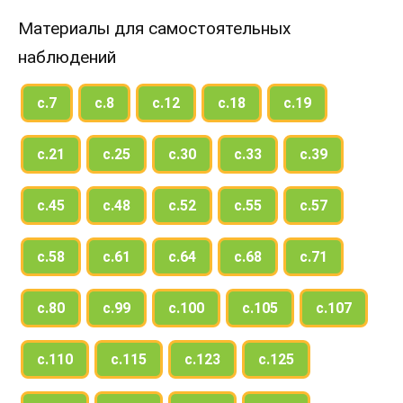
Материалы для самостоятельных
наблюдений
с.7
с.8
с.12
с.18
с.19
с.21
с.25
с.30
с.33
с.39
с.45
с.48
с.52
с.55
с.57
с.58
с.61
с.64
с.68
с.71
с.80
с.99
с.100
с.105
с.107
с.110
с.115
с.123
с.125