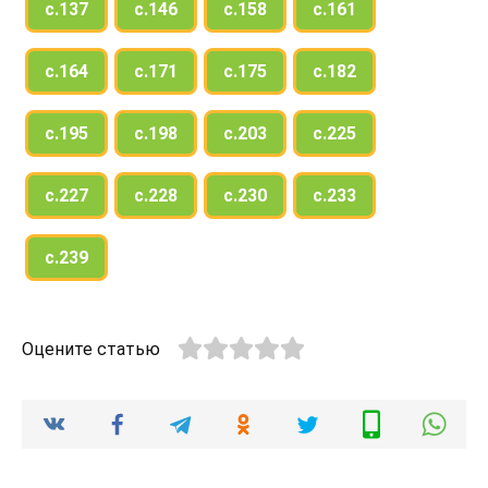
с.137
с.146
с.158
с.161
с.164
с.171
с.175
с.182
с.195
с.198
с.203
с.225
с.227
с.228
с.230
с.233
с.239
Оцените статью