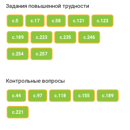
Задания повышенной трудности
с.5
с.17
с.58
с.121
с.123
с.189
с.223
с.235
с.246
с.254
с.257
Контрольные вопросы
с.44
с.97
с.118
с.155
с.189
с.221