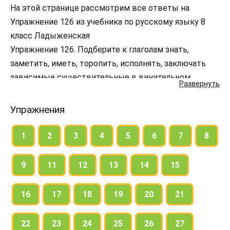
На этой странице рассмотрим все ответы на
Упражнение 126 из учебника по русскому языку 8
класс Ладыженская
Упражнение 126. Подберите к глаголам знать,
заметить, иметь, торопить, исполнять, заключать
зависимые существительные в винительном
Развернуть
падеже без предлога.
В речи переходные глаголы употребляются вместе с
Упражнения
прямыми дополнениями, иначе смысл
высказываний вне контекста остается неясным. С
1
2
3
4
5
6
7
8
полученными словосочетаниями составьте и
запишите предложения.
9
11
12
13
14
15
16
17
18
19
20
21
22
23
24
25
26
27