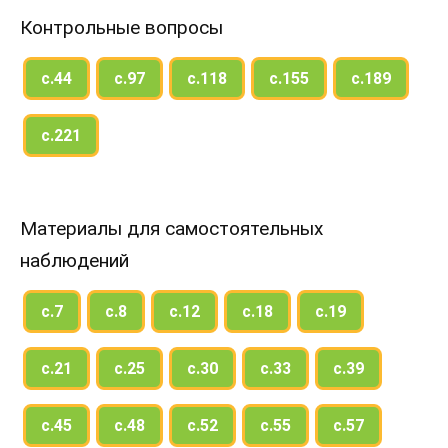
Контрольные вопросы
с.44
с.97
с.118
с.155
с.189
с.221
Материалы для самостоятельных
наблюдений
с.7
с.8
с.12
с.18
с.19
с.21
с.25
с.30
с.33
с.39
с.45
с.48
с.52
с.55
с.57