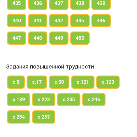
435
436
437
438
439
440
441
442
445
446
447
448
449
450
Задания повышенной трудности
с.5
с.17
с.58
с.121
с.123
с.189
с.223
с.235
с.246
с.254
с.257