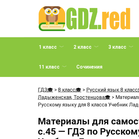
Перейти
к
содержанию
1 класс
2 класс
3 класс
11 класс
Сочинения
ГДЗ🎓
>
8 класс🎓
>
Русский язык 8 класс
Ладыженская, Тростенцова🎓
>
Материал
Русскому языку для 8 класса Учебник Лады
Материалы для само
с.45 — ГДЗ по Русском