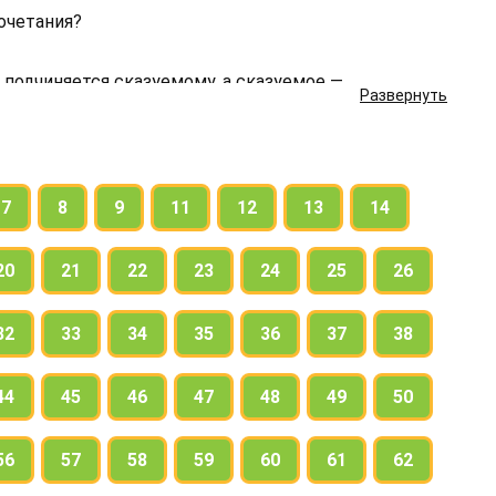
очетания?
е подчиняется сказуемому, а сказуемое —
Развернуть
й, их взаимозависимость.
еме мы закрыли листочком главные члены.
жения с действительностью? Понятно ли, о чём
7
8
9
11
12
13
14
ое — главные члены предложения (предикативная
20
21
22
23
24
25
26
32
33
34
35
36
37
38
44
45
46
47
48
49
50
56
57
58
59
60
61
62