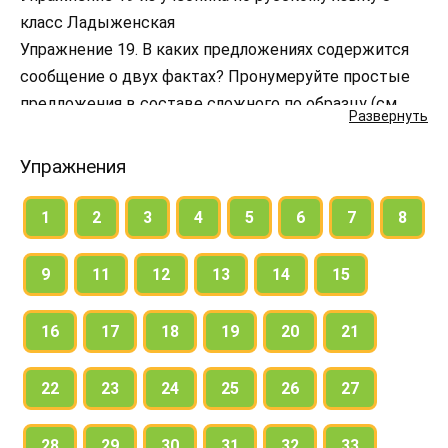
класс Ладыженская
Упражнение 19. В каких предложениях содержится
сообщение о двух фактах? Пронумеруйте простые
предложения в составе сложного по образцу (см.
Развернуть
упр. 17). Поставьте запятые между простыми
предложениями в сложном. На полях против
Упражнения
каждого предложения начертите его схему.
1
2
3
4
5
6
7
8
9
11
12
13
14
15
16
17
18
19
20
21
22
23
24
25
26
27
28
29
30
31
32
33