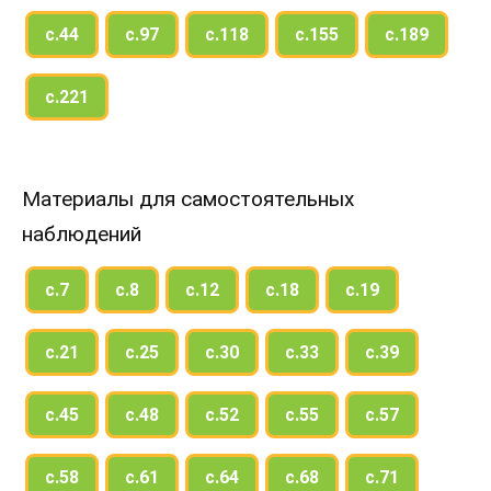
с.44
с.97
с.118
с.155
с.189
с.221
Материалы для самостоятельных
наблюдений
с.7
с.8
с.12
с.18
с.19
с.21
с.25
с.30
с.33
с.39
с.45
с.48
с.52
с.55
с.57
с.58
с.61
с.64
с.68
с.71