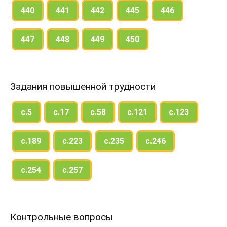
440
441
442
445
446
447
448
449
450
Задания повышенной трудности
с.5
с.17
с.58
с.121
с.123
с.189
с.223
с.235
с.246
с.254
с.257
Контрольные вопросы