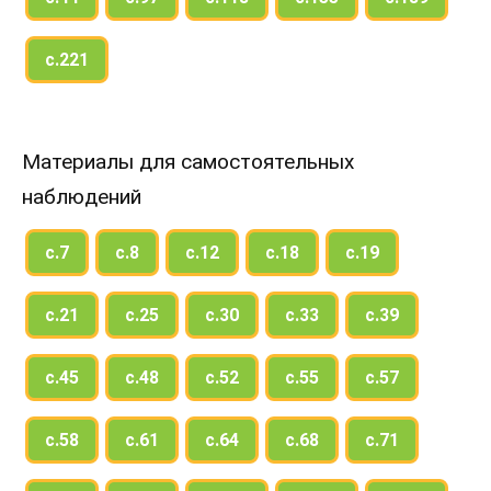
с.221
Материалы для самостоятельных
наблюдений
с.7
с.8
с.12
с.18
с.19
с.21
с.25
с.30
с.33
с.39
с.45
с.48
с.52
с.55
с.57
с.58
с.61
с.64
с.68
с.71