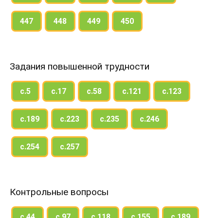
447
448
449
450
Задания повышенной трудности
с.5
с.17
с.58
с.121
с.123
с.189
с.223
с.235
с.246
с.254
с.257
Контрольные вопросы
с.44
с.97
с.118
с.155
с.189