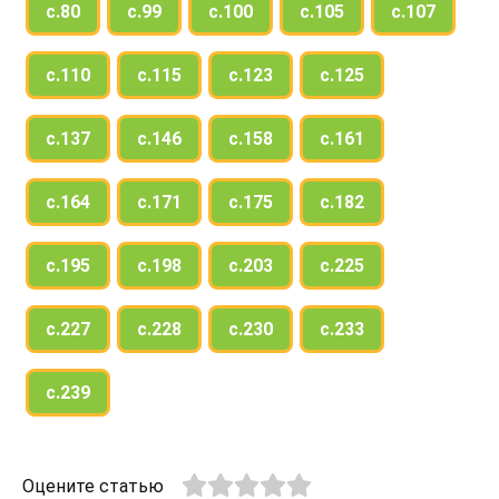
с.80
с.99
с.100
с.105
с.107
с.110
с.115
с.123
с.125
с.137
с.146
с.158
с.161
с.164
с.171
с.175
с.182
с.195
с.198
с.203
с.225
с.227
с.228
с.230
с.233
с.239
Оцените статью