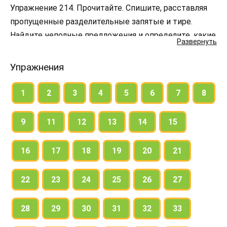
Упражнение 214. Прочитайте. Спишите, расставляя
пропущенные разделительные запятые и тире.
Найдите неполные предложения и определите, какие
Развернуть
члены предложения опущены.
Упражнения
1
2
3
4
5
6
7
8
9
11
12
13
14
15
16
17
18
19
20
21
22
23
24
25
26
27
28
29
30
31
32
33