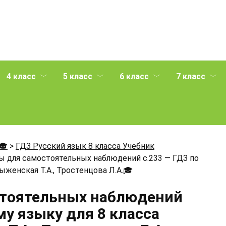
4 класс
5 класс
6 класс
7 класс
🎓
>
ГДЗ Русский язык 8 класса Учебник
ы для самостоятельных наблюдений с.233 — ГДЗ по
женская Т.А., Тростенцова Л.А.
🎓
стоятельных наблюдений
му языку для 8 класса