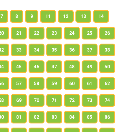
7
8
9
11
12
13
14
20
21
22
23
24
25
26
32
33
34
35
36
37
38
44
45
46
47
48
49
50
56
57
58
59
60
61
62
68
69
70
71
72
73
74
80
81
82
83
84
85
86