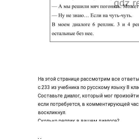
На этой странице рассмотрим все ответ
с.233 из учебника по русскому языку 8 к
Составьте диалог, который мог произойти
если потребуется, в комментирующей част
воскликнул.
Сколько реплик в вашем диалоге?
Какие из них вы употребили без комменти