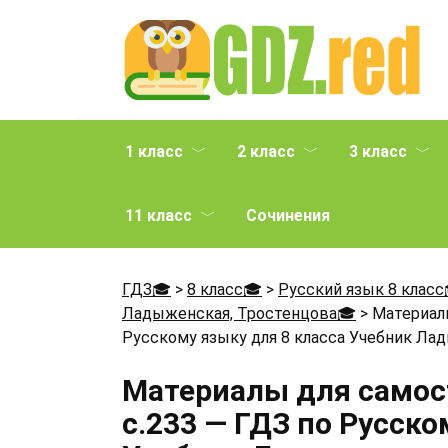
Перейти
к
содержанию
1 класс
2 класс
3 класс
11 класс
Сочинения
ГДЗ🎓
>
8 класс🎓
>
Русский язык 8 класс
Ладыженская, Тростенцова🎓
>
Материал
Русскому языку для 8 класса Учебник Лады
Материалы для само
с.233 — ГДЗ по Русско