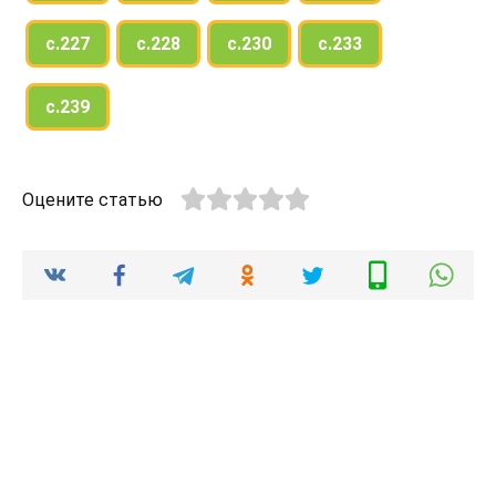
с.227
с.228
с.230
с.233
с.239
Оцените статью