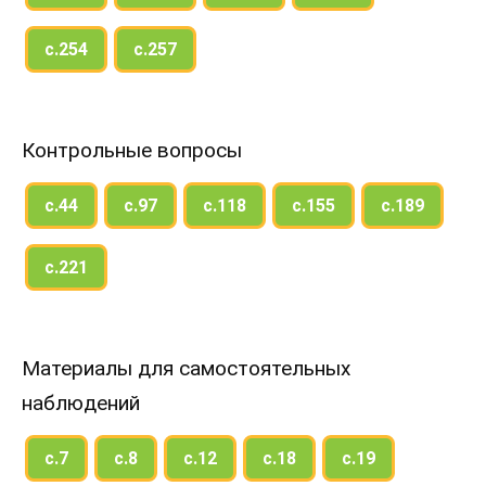
с.254
с.257
Контрольные вопросы
с.44
с.97
с.118
с.155
с.189
с.221
Материалы для самостоятельных
наблюдений
с.7
с.8
с.12
с.18
с.19