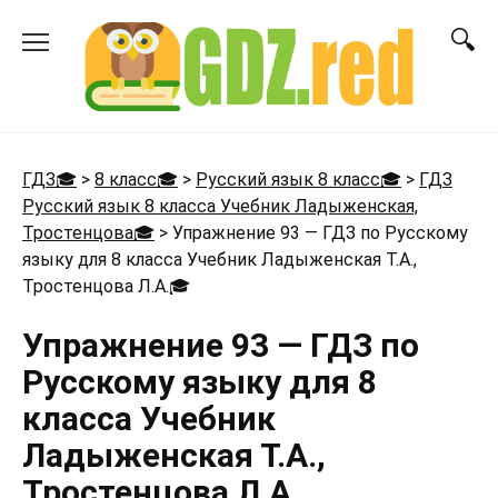
Перейти
к
содержанию
ГДЗ🎓
>
8 класс🎓
>
Русский язык 8 класс🎓
>
ГДЗ
Русский язык 8 класса Учебник Ладыженская,
Тростенцова🎓
>
Упражнение 93 — ГДЗ по Русскому
языку для 8 класса Учебник Ладыженская Т.А.,
Тростенцова Л.А.
🎓
Упражнение 93 — ГДЗ по
Русскому языку для 8
класса Учебник
Ладыженская Т.А.,
Тростенцова Л.А.