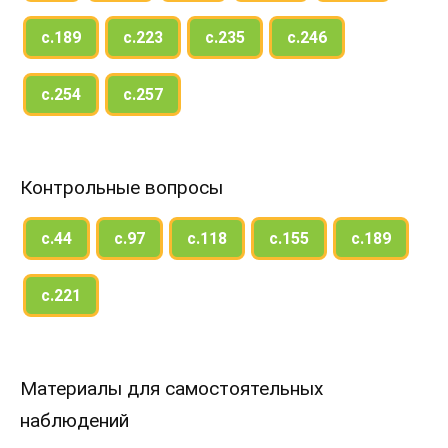
с.189
с.223
с.235
с.246
с.254
с.257
Контрольные вопросы
с.44
с.97
с.118
с.155
с.189
с.221
Материалы для самостоятельных
наблюдений