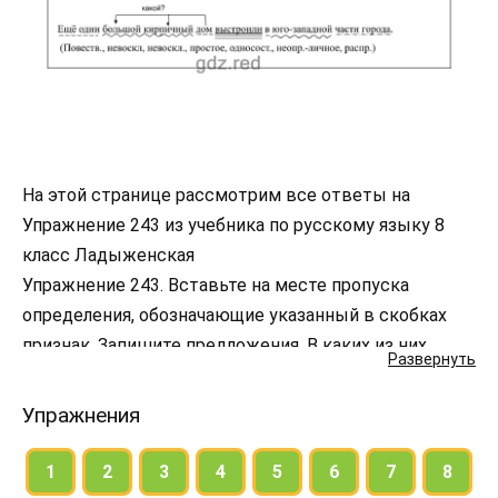
На этой странице рассмотрим все ответы на
Упражнение 243 из учебника по русскому языку 8
класс Ладыженская
Упражнение 243. Вставьте на месте пропуска
определения, обозначающие указанный в скобках
признак. Запишите предложения. В каких из них
Развернуть
определения являются неоднородными? Как вы это
определили?
Упражнения
1
2
3
4
5
6
7
8