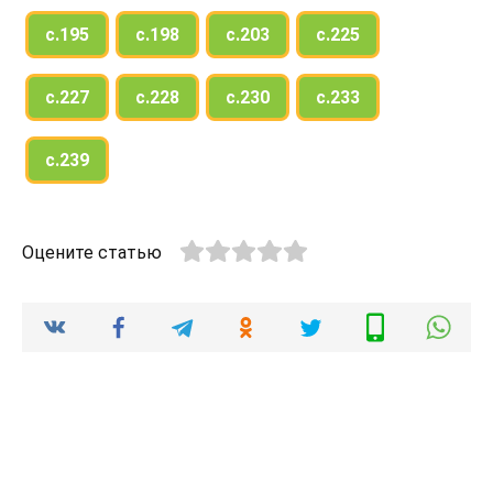
с.195
с.198
с.203
с.225
с.227
с.228
с.230
с.233
с.239
Оцените статью