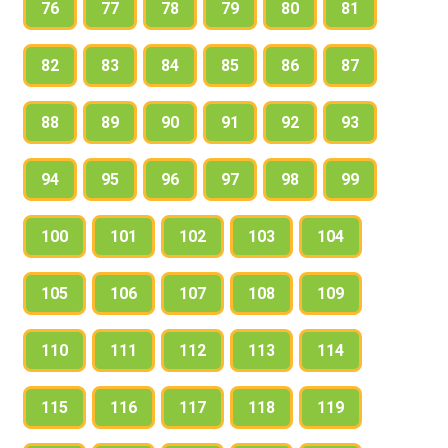
76
77
78
79
80
81
82
83
84
85
86
87
88
89
90
91
92
93
94
95
96
97
98
99
100
101
102
103
104
105
106
107
108
109
110
111
112
113
114
115
116
117
118
119