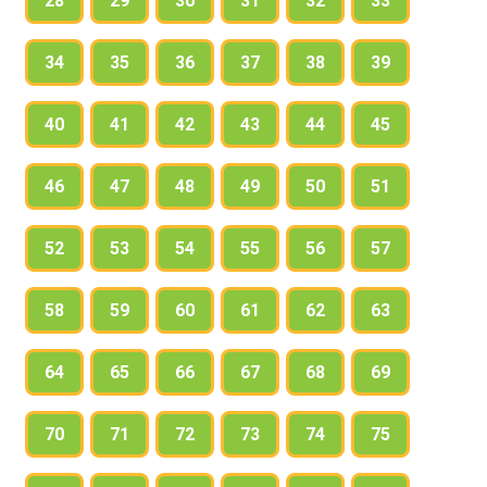
28
29
30
31
32
33
34
35
36
37
38
39
40
41
42
43
44
45
46
47
48
49
50
51
52
53
54
55
56
57
58
59
60
61
62
63
64
65
66
67
68
69
70
71
72
73
74
75