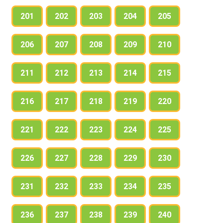
201
202
203
204
205
206
207
208
209
210
211
212
213
214
215
216
217
218
219
220
221
222
223
224
225
226
227
228
229
230
231
232
233
234
235
236
237
238
239
240