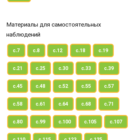
Материалы для самостоятельных
наблюдений
с.7
с.8
с.12
с.18
с.19
с.21
с.25
с.30
с.33
с.39
с.45
с.48
с.52
с.55
с.57
с.58
с.61
с.64
с.68
с.71
с.80
с.99
с.100
с.105
с.107
с.110
с.115
с.123
с.125