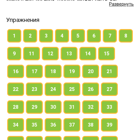
улицу (село, посёлок, город)». Может быть, вы
Развернуть
опишете дом, в котором вы живёте? Как он
выглядит в разное время года и суток?
Упражнения
1
2
3
4
5
6
7
8
9
11
12
13
14
15
16
17
18
19
20
21
22
23
24
25
26
27
28
29
30
31
32
33
34
35
36
37
38
39