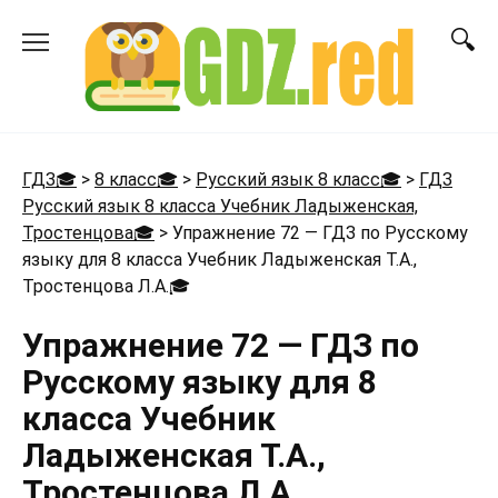
Перейти
к
содержанию
ГДЗ🎓
>
8 класс🎓
>
Русский язык 8 класс🎓
>
ГДЗ
Русский язык 8 класса Учебник Ладыженская,
Тростенцова🎓
>
Упражнение 72 — ГДЗ по Русскому
языку для 8 класса Учебник Ладыженская Т.А.,
Тростенцова Л.А.
🎓
Упражнение 72 — ГДЗ по
Русскому языку для 8
класса Учебник
Ладыженская Т.А.,
Тростенцова Л.А.