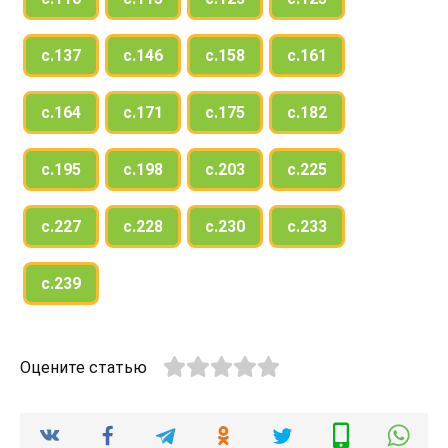
с.137
с.146
с.158
с.161
с.164
с.171
с.175
с.182
с.195
с.198
с.203
с.225
с.227
с.228
с.230
с.233
с.239
Оцените статью