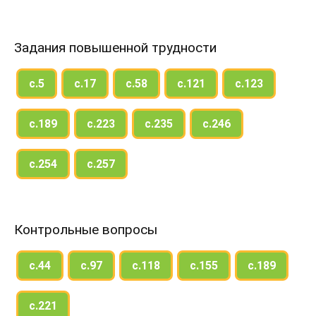
Задания повышенной трудности
с.5
с.17
с.58
с.121
с.123
с.189
с.223
с.235
с.246
с.254
с.257
Контрольные вопросы
с.44
с.97
с.118
с.155
с.189
с.221