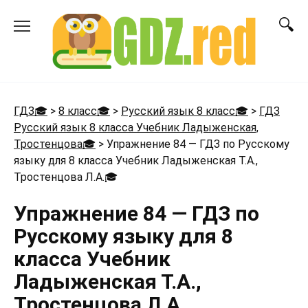
Перейти
к
содержанию
ГДЗ🎓
>
8 класс🎓
>
Русский язык 8 класс🎓
>
ГДЗ
Русский язык 8 класса Учебник Ладыженская,
Тростенцова🎓
>
Упражнение 84 — ГДЗ по Русскому
языку для 8 класса Учебник Ладыженская Т.А.,
Тростенцова Л.А.
🎓
Упражнение 84 — ГДЗ по
Русскому языку для 8
класса Учебник
Ладыженская Т.А.,
Тростенцова Л.А.