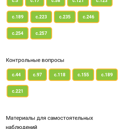
с.5
с.17
с.58
с.121
с.123
с.189
с.223
с.235
с.246
с.254
с.257
Контрольные вопросы
с.44
с.97
с.118
с.155
с.189
с.221
Материалы для самостоятельных
наблюдений