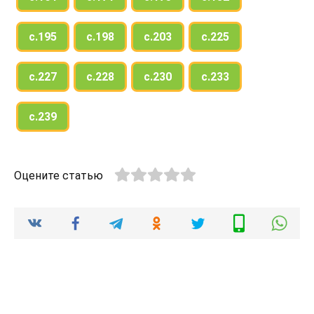
с.195
с.198
с.203
с.225
с.227
с.228
с.230
с.233
с.239
Оцените статью