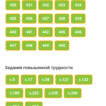
430
431
432
433
434
435
436
437
438
439
440
441
442
445
446
447
448
449
450
Задания повышенной трудности
с.5
с.17
с.58
с.121
с.123
с.189
с.223
с.235
с.246