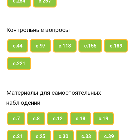
с.254
с.257
Контрольные вопросы
с.44
с.97
с.118
с.155
с.189
с.221
Материалы для самостоятельных
наблюдений
с.7
с.8
с.12
с.18
с.19
с.21
с.25
с.30
с.33
с.39