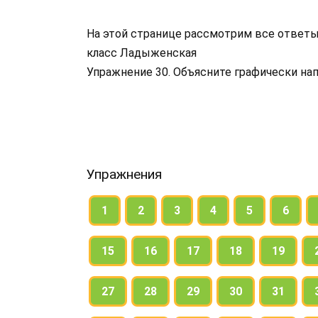
На этой странице рассмотрим все ответы 
класс Ладыженская
Упражнение 30. Объясните графически нап
Упражнения
1
2
3
4
5
6
15
16
17
18
19
27
28
29
30
31