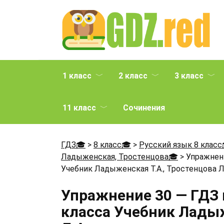
Перейти
к
содержанию
1 класс
2 класс
3 класс
11 класс
Сочинения
ГДЗ🎓
>
8 класс🎓
>
Русский язык 8 класс
Ладыженская, Тростенцова🎓
>
Упражнени
Учебник Ладыженская Т.А., Тростенцова Л
Упражнение 30 — ГДЗ 
класса Учебник Ладыж