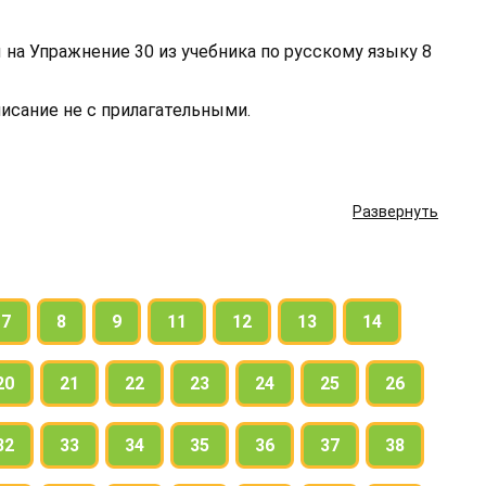
на Упражнение 30 из учебника по русскому языку 8
исание не с прилагательными.
Развернуть
7
8
9
11
12
13
14
20
21
22
23
24
25
26
32
33
34
35
36
37
38