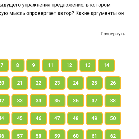
дыдущего упражнения предложение, в котором
кую мысль опровергает автор? Какие аргументы он
Развернуть
7
8
9
11
12
13
14
20
21
22
23
24
25
26
32
33
34
35
36
37
38
44
45
46
47
48
49
50
56
57
58
59
60
61
62