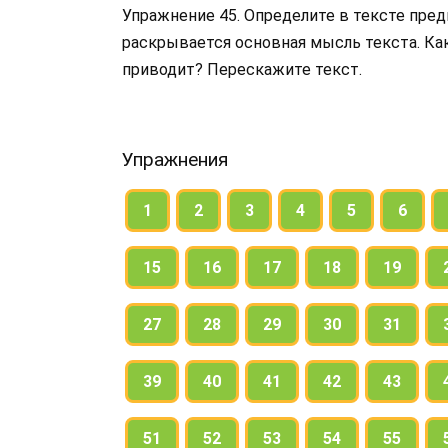
Упражнение 45. Определите в тексте пре
раскрывается основная мысль текста. Ка
приводит? Перескажите текст.
Упражнения
1
2
3
4
5
6
15
16
17
18
19
27
28
29
30
31
39
40
41
42
43
51
52
53
54
55