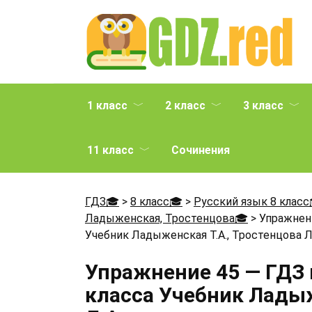
Перейти
к
содержанию
1 класс
2 класс
3 класс
11 класс
Сочинения
ГДЗ🎓
>
8 класс🎓
>
Русский язык 8 класс
Ладыженская, Тростенцова🎓
>
Упражнени
Учебник Ладыженская Т.А., Тростенцова Л
Упражнение 45 — ГДЗ 
класса Учебник Ладыж