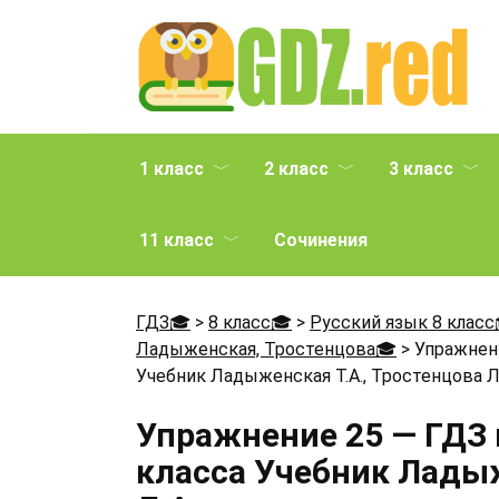
Перейти
к
содержанию
1 класс
2 класс
3 класс
11 класс
Сочинения
ГДЗ🎓
>
8 класс🎓
>
Русский язык 8 класс
Ладыженская, Тростенцова🎓
>
Упражнени
Учебник Ладыженская Т.А., Тростенцова Л
Упражнение 25 — ГДЗ 
класса Учебник Ладыж