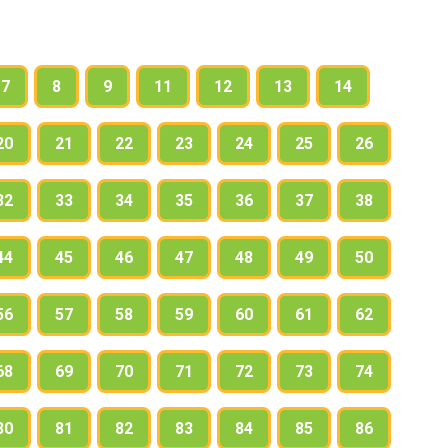
7
8
9
11
12
13
14
20
21
22
23
24
25
26
32
33
34
35
36
37
38
44
45
46
47
48
49
50
56
57
58
59
60
61
62
68
69
70
71
72
73
74
80
81
82
83
84
85
86