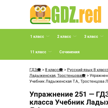
Перейти
к
содержанию
1 класс
2 класс
3 класс
11 класс
Сочинения
ГДЗ🎓
>
8 класс🎓
>
Русский язык 8 класс
Ладыженская, Тростенцова🎓
>
Упражнени
Учебник Ладыженская Т.А., Тростенцова Л
Упражнение 251 — ГДЗ
класса Учебник Ладыж