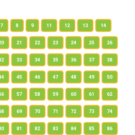
7
8
9
11
12
13
14
20
21
22
23
24
25
26
32
33
34
35
36
37
38
44
45
46
47
48
49
50
56
57
58
59
60
61
62
68
69
70
71
72
73
74
80
81
82
83
84
85
86