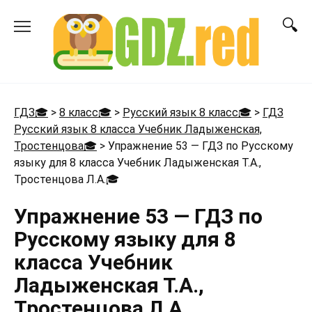
Перейти
к
содержанию
ГДЗ🎓
>
8 класс🎓
>
Русский язык 8 класс🎓
>
ГДЗ
Русский язык 8 класса Учебник Ладыженская,
Тростенцова🎓
>
Упражнение 53 — ГДЗ по Русскому
языку для 8 класса Учебник Ладыженская Т.А.,
Тростенцова Л.А.
🎓
Упражнение 53 — ГДЗ по
Русскому языку для 8
класса Учебник
Ладыженская Т.А.,
Тростенцова Л.А.