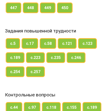
447
448
449
450
Задания повышенной трудности
с.5
с.17
с.58
с.121
с.123
с.189
с.223
с.235
с.246
с.254
с.257
Контрольные вопросы
с.44
с.97
с.118
с.155
с.189