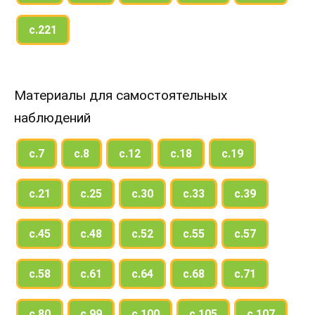
с.221
Материалы для самостоятельных
наблюдений
с.7
с.8
с.12
с.18
с.19
с.21
с.25
с.30
с.33
с.39
с.45
с.48
с.52
с.55
с.57
с.58
с.61
с.64
с.68
с.71
с.80
с.99
с.100
с.105
с.107