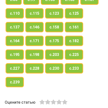
с.110
с.115
с.123
с.125
с.137
с.146
с.158
с.161
с.164
с.171
с.175
с.182
с.195
с.198
с.203
с.225
с.227
с.228
с.230
с.233
с.239
Оцените статью