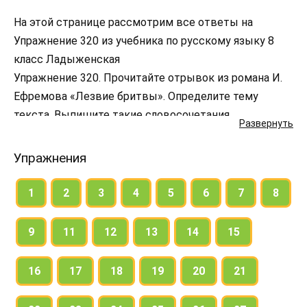
На этой странице рассмотрим все ответы на
Упражнение 320 из учебника по русскому языку 8
класс Ладыженская
Упражнение 320. Прочитайте отрывок из романа И.
Ефремова «Лезвие бритвы». Определите тему
текста. Выпишите такие словосочетания,
Развернуть
описывающие природу, которые вам показались
необычными, произвели на вас особенное
Упражнения
впечатление. Подчеркните обособленные
определения и обстоятельства (если вы их
1
2
3
4
5
6
7
8
выпишете).
9
11
12
13
14
15
16
17
18
19
20
21