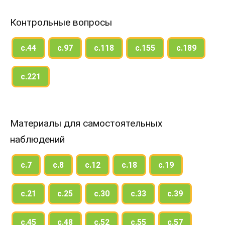
Контрольные вопросы
с.44
с.97
с.118
с.155
с.189
с.221
Материалы для самостоятельных
наблюдений
с.7
с.8
с.12
с.18
с.19
с.21
с.25
с.30
с.33
с.39
с.45
с.48
с.52
с.55
с.57