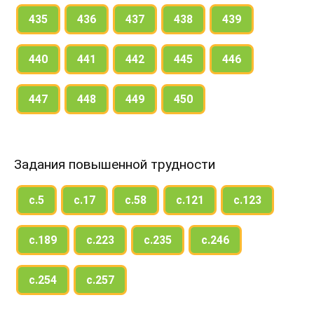
435
436
437
438
439
440
441
442
445
446
447
448
449
450
Задания повышенной трудности
с.5
с.17
с.58
с.121
с.123
с.189
с.223
с.235
с.246
с.254
с.257