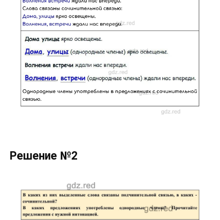
Решение №2