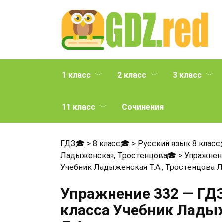
Перейти
к
содержанию
1 класс
2 класс
3 класс
11 класс
Сочинения
ГДЗ🎓
>
8 класс🎓
>
Русский язык 8 класс
Ладыженская, Тростенцова🎓
>
Упражнени
Учебник Ладыженская Т.А., Тростенцова Л
Упражнение 332 — ГДЗ
класса Учебник Ладыж