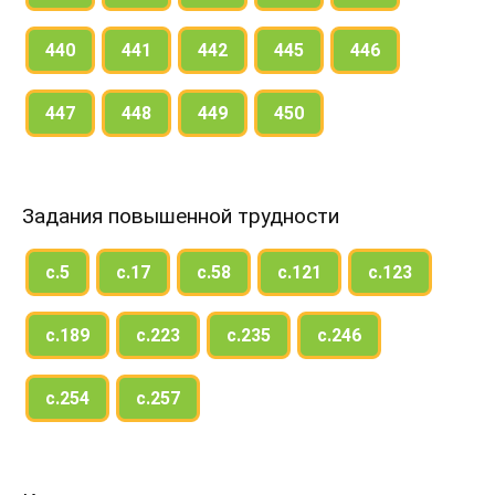
440
441
442
445
446
447
448
449
450
Задания повышенной трудности
с.5
с.17
с.58
с.121
с.123
с.189
с.223
с.235
с.246
с.254
с.257