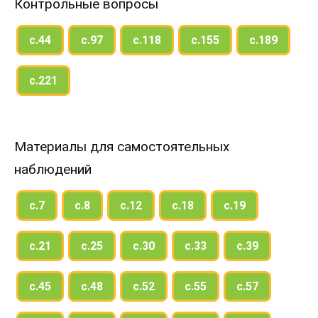
Контрольные вопросы
с.44
с.97
с.118
с.155
с.189
с.221
Материалы для самостоятельных
наблюдений
с.7
с.8
с.12
с.18
с.19
с.21
с.25
с.30
с.33
с.39
с.45
с.48
с.52
с.55
с.57