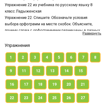
Упражнение 22 из учебника по русскому языку 8
класс Ладыженская
Упражнение 22. Спишите. Обозначьте условия
выбора орфограмм на месте скобок. Объясните,
почему слова с орфограммами размещены в разных
Развернуть
группах.
Упражнения
1
2
3
4
5
6
7
8
9
11
12
13
14
15
16
17
18
19
20
21
22
23
24
25
26
27