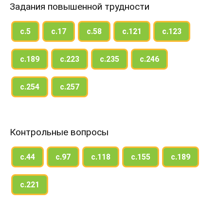
Задания повышенной трудности
с.5
с.17
с.58
с.121
с.123
с.189
с.223
с.235
с.246
с.254
с.257
Контрольные вопросы
с.44
с.97
с.118
с.155
с.189
с.221