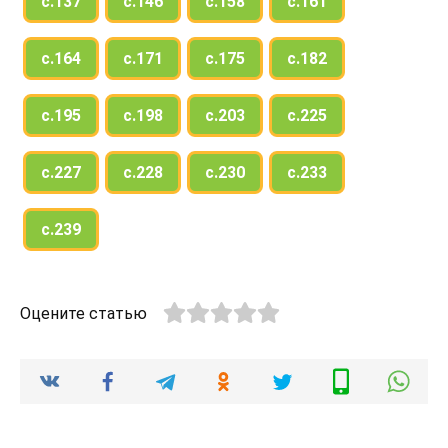
с.137
с.146
с.158
с.161
с.164
с.171
с.175
с.182
с.195
с.198
с.203
с.225
с.227
с.228
с.230
с.233
с.239
Оцените статью