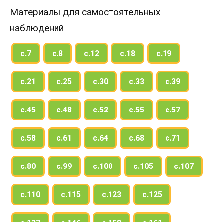
Материалы для самостоятельных
наблюдений
с.7
с.8
с.12
с.18
с.19
с.21
с.25
с.30
с.33
с.39
с.45
с.48
с.52
с.55
с.57
с.58
с.61
с.64
с.68
с.71
с.80
с.99
с.100
с.105
с.107
с.110
с.115
с.123
с.125