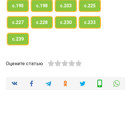
с.195
с.198
с.203
с.225
с.227
с.228
с.230
с.233
с.239
Оцените статью