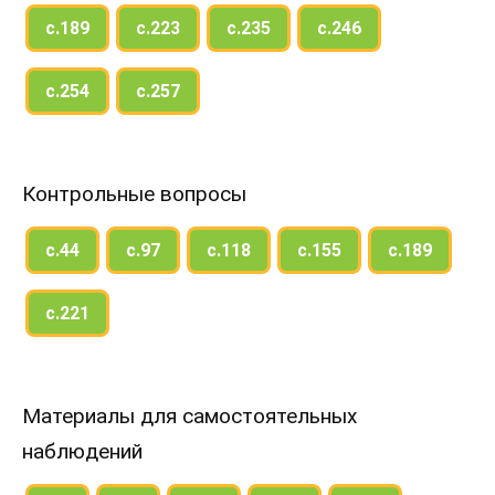
с.189
с.223
с.235
с.246
с.254
с.257
Контрольные вопросы
с.44
с.97
с.118
с.155
с.189
с.221
Материалы для самостоятельных
наблюдений