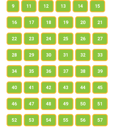
на авторитет), но при этом не будьте категоричны
9
11
12
13
14
15
(используйте вводные и вставные конструкции).
Каким призывом можно закончить ваше
16
17
18
19
20
21
выступление?
22
23
24
25
26
27
28
29
30
31
32
33
34
35
36
37
38
39
40
41
42
43
44
45
46
47
48
49
50
51
52
53
54
55
56
57