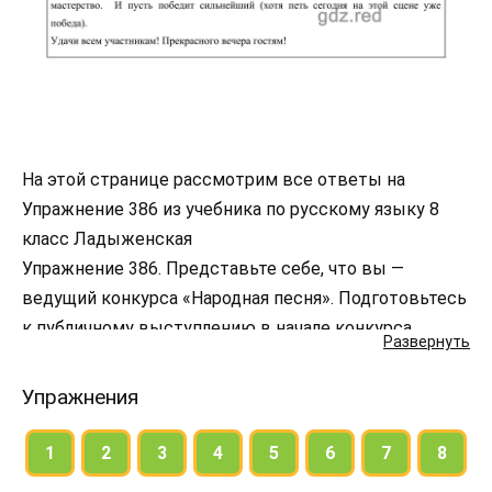
На этой странице рассмотрим все ответы на
Упражнение 386 из учебника по русскому языку 8
класс Ладыженская
Упражнение 386. Представьте себе, что вы —
ведущий конкурса «Народная песня». Подготовьтесь
к публичному выступлению в начале конкурса.
Развернуть
Используйте мысли В. Кожинова (упр. 385).
Обратитесь с этим публичным выступлением к
Упражнения
гостям и выступающим, одноклассникам, младшим
или старшим школьникам. Применяйте самые
1
2
3
4
5
6
7
8
различные доказательства (факты, примеры, ссылки