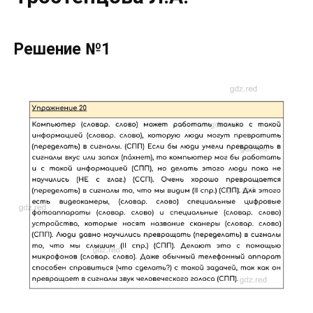
Решение №1