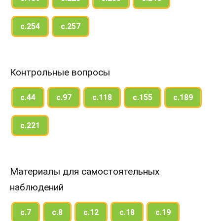
с.254
с.257
Контрольные вопросы
с.44
с.97
с.118
с.155
с.189
с.221
Материалы для самостоятельных
наблюдений
с.7
с.8
с.12
с.18
с.19