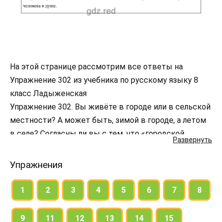
На этой странице рассмотрим все ответы на
Упражнение 302 из учебника по русскому языку 8
класс Ладыженская
Упражнение 302. Вы живёте в городе или в сельской
местности? А может быть, зимой в городе, а летом
в селе? Согласны ли вы с тем, что «городской
Развернуть
человек редко встречается с землёй»?
Напишите сочинение-рассуждение в форме ответа
Упражнения
писателю. Продумайте основной тезис рассуждения;
аргументы — факты, примеры, ссылки на авторитет;
1
2
3
4
5
6
7
8
концовку, которая должна подвести итог
изложенному.
9
11
12
13
14
15