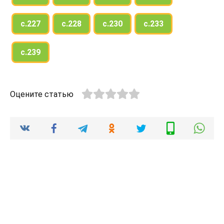
с.227
с.228
с.230
с.233
с.239
Оцените статью