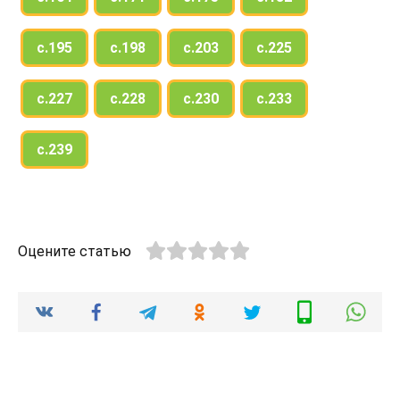
с.195
с.198
с.203
с.225
с.227
с.228
с.230
с.233
с.239
Оцените статью