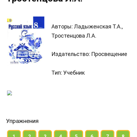
Авторы: Ладыженская Т.А.,
Тростенцова Л.А.
Издательство: Просвещение
Тип: Учебник
Упражнения
1
2
3
4
5
6
7
8