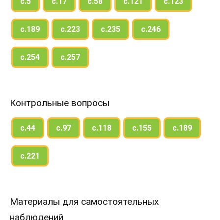
с.5
с.17
с.58
с.121
с.123
с.189
с.223
с.235
с.246
с.254
с.257
Контрольные вопросы
с.44
с.97
с.118
с.155
с.189
с.221
Материалы для самостоятельных
наблюдений