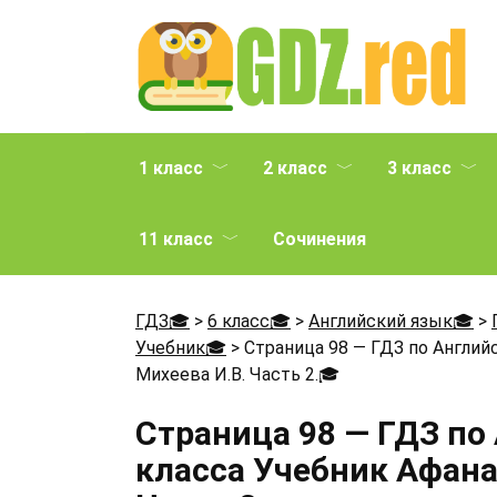
Перейти
к
содержанию
1 класс
2 класс
3 класс
11 класс
Сочинения
ГДЗ🎓
>
6 класс🎓
>
Английский язык🎓
>
Учебник🎓
>
Страница 98 — ГДЗ по Английс
Михеева И.В. Часть 2.
🎓
Страница 98 — ГДЗ по
класса Учебник Афанас