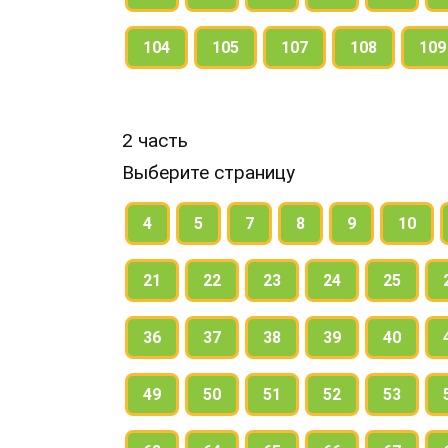
104
105
107
108
109
2 часть
Выберите страницу
4
5
7
8
9
10
21
22
23
24
25
36
37
38
39
40
49
50
51
52
53