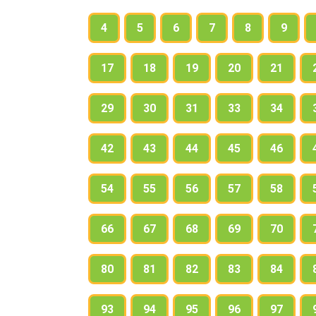
4
5
6
7
8
9
17
18
19
20
21
29
30
31
33
34
42
43
44
45
46
54
55
56
57
58
66
67
68
69
70
80
81
82
83
84
93
94
95
96
97