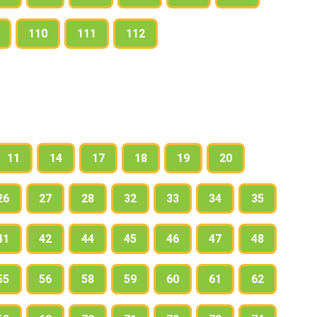
110
111
112
11
14
17
18
19
20
26
27
28
32
33
34
35
41
42
44
45
46
47
48
55
56
58
59
60
61
62