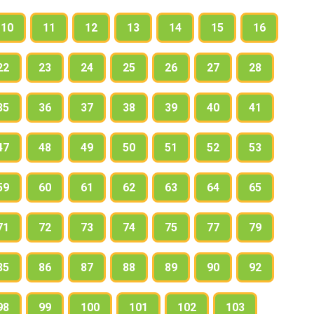
10
11
12
13
14
15
16
22
23
24
25
26
27
28
35
36
37
38
39
40
41
47
48
49
50
51
52
53
59
60
61
62
63
64
65
71
72
73
74
75
77
79
85
86
87
88
89
90
92
98
99
100
101
102
103