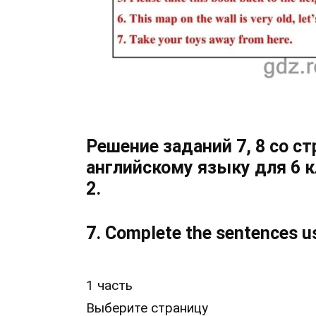
Решение заданий 7, 8 со с
английскому языку для 6 к
2.
7. Complete the sentences u
1 часть
8. Express the same in Englis
Выберите страницу