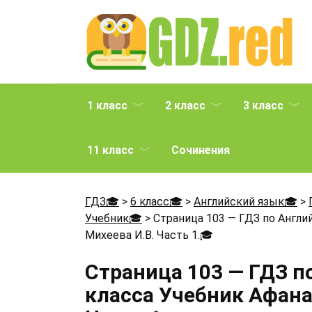
Перейти
к
содержанию
1 класс
2 класс
3 класс
11 класс
Сочинения
ГДЗ🎓
>
6 класс🎓
>
Английский язык🎓
>
Учебник🎓
>
Страница 103 — ГДЗ по Англи
Михеева И.В. Часть 1.
🎓
Страница 103 — ГДЗ п
класса Учебник Афанас