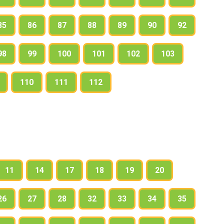
85
86
87
88
89
90
92
98
99
100
101
102
103
110
111
112
11
14
17
18
19
20
26
27
28
32
33
34
35