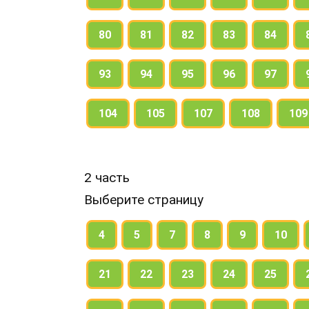
80
81
82
83
84
93
94
95
96
97
104
105
107
108
109
2 часть
Выберите страницу
4
5
7
8
9
10
21
22
23
24
25