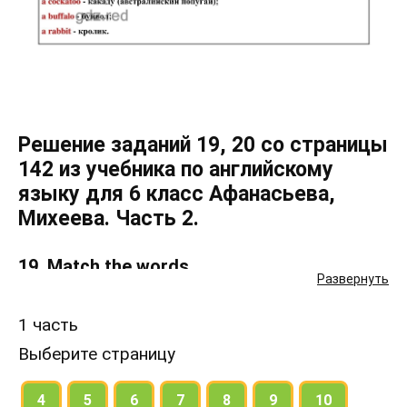
Решение заданий 19, 20 со страницы
142 из учебника по английскому
языку для 6 класс Афанасьева,
Михеева. Часть 2.
19. Match the words.
Развернуть
1 часть
20. Listen to the tape, 74, and learn to read
the names of these animals and plants
Выберите страницу
4
5
6
7
8
9
10