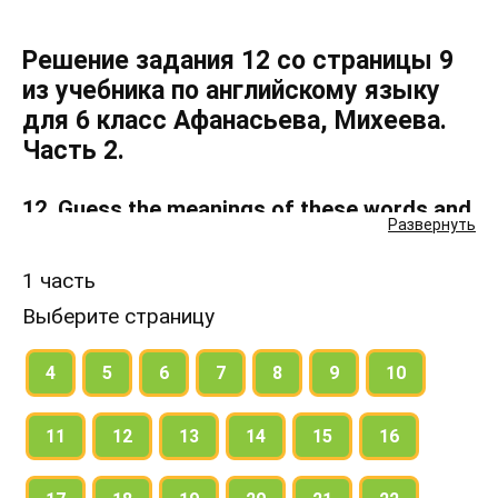
Решение задания 12 со страницы 9
из учебника по английскому языку
для 6 класс Афанасьева, Михеева.
Часть 2.
12. Guess the meanings of these words and
Развернуть
check yourselves. See the vocabulary at the
end of the textbook.
1 часть
Выберите страницу
4
5
6
7
8
9
10
11
12
13
14
15
16