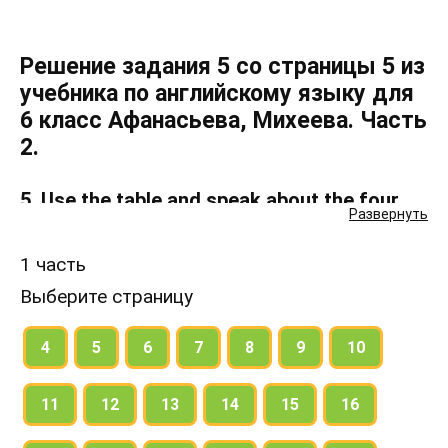
Решение задания 5 со страницы 5 из
учебника по английскому языку для
6 класс Афанасьева, Михеева. Часть
2.
5. Use the table and speak about the four
Развернуть
English monarchs.
1 часть
Выберите страницу
4
5
6
7
8
9
10
11
12
13
14
15
16