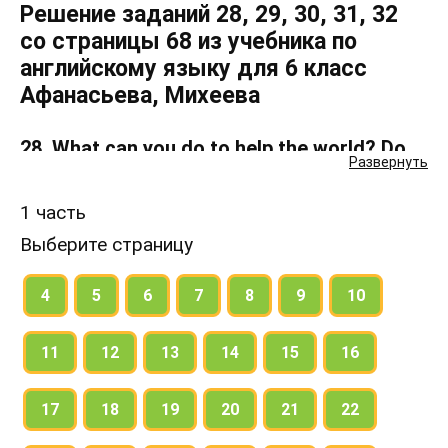
Решение заданий 28, 29, 30, 31, 32
со страницы 68 из учебника по
английскому языку для 6 класс
Афанасьева, Михеева
28. What can you do to help the world? Do
Развернуть
you think these words of advice can help?
1 часть
Which of them are most important? What will you
Выберите страницу
add?
4
5
6
7
8
9
10
29. Do ex. 5, ex. 17 in writing.
11
12
13
14
15
16
30. Express the same in English.
17
18
19
20
21
22