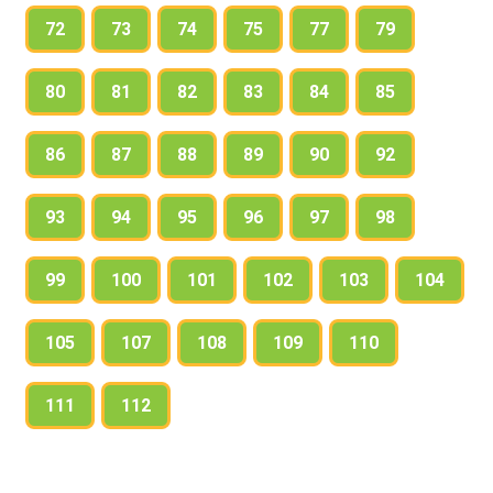
72
73
74
75
77
79
John wants to cheer him up. This is the postcard
Nick got from his friend John.
80
81
82
83
84
85
Try and understand what it is about and write your
86
87
88
89
90
92
own Get-Well card to your friend who is ill.
93
94
95
96
97
98
99
100
101
102
103
104
105
107
108
109
110
111
112