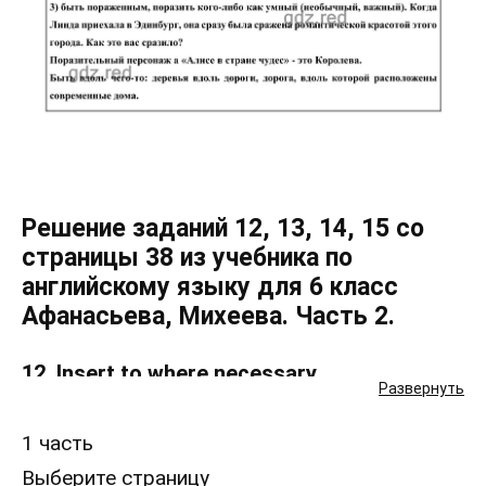
Решение заданий 12, 13, 14, 15 со
страницы 38 из учебника по
английскому языку для 6 класс
Афанасьева, Михеева. Часть 2.
12. Insert to where necessary.
Развернуть
1 часть
13. Express the same in English.
Выберите страницу