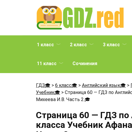
Перейти
к
содержанию
1 класс
2 класс
3 класс
11 класс
Сочинения
ГДЗ🎓
>
6 класс🎓
>
Английский язык🎓
>
Учебник🎓
>
Страница 60 — ГДЗ по Английс
Михеева И.В. Часть 2.
🎓
Страница 60 — ГДЗ по
класса Учебник Афанас