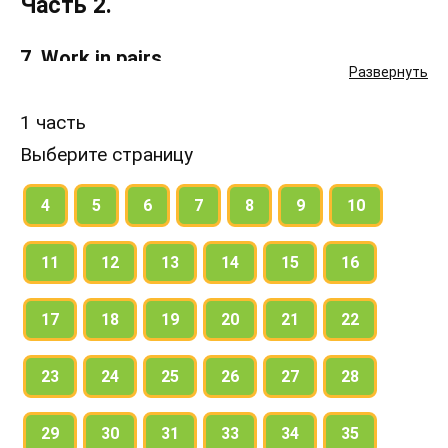
Часть 2.
7. Work in pairs.
Развернуть
Imagine that one of you knows everything about
1 часть
the trip to the USA (ex. 6) and the other knows very
Выберите страницу
little.
4
5
6
7
8
9
10
Ask questions to find out more.
11
12
13
14
15
16
8. Say what the group of children could see
in New York, Philadelphia, Washington, D. C.,
17
18
19
20
21
22
and California.
23
24
25
26
27
28
If necessary, look it up or ask your parents and
teachers.
29
30
31
33
34
35